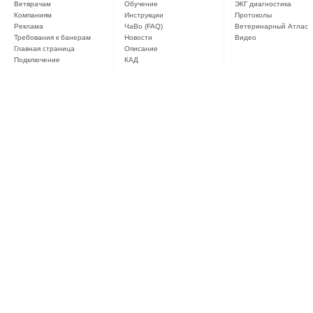
Ветврачам
Обучение
ЭКГ диагностика
Компаниям
Инструкции
Протоколы
Реклама
ЧaВо (FAQ)
Ветеринарный Атлас
Требования к банерам
Новости
Видео
Главная страница
Описание
Подключение
КАД