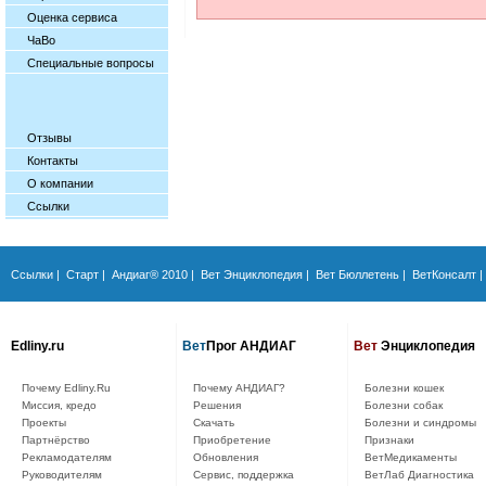
Оценка сервиса
ЧаВо
Специальные вопросы
Отзывы
Контакты
О компании
Ссылки
Ссылки
|
Старт
|
Андиаг® 2010
|
Вет Энциклопедия
|
Вет Бюллетень
|
ВетКонсалт
|
Edliny.ru
Вет
Прог АНДИАГ
Вет
Энциклопедия
Почему Edliny.Ru
Почему АНДИАГ?
Болезни кошек
Миссия, кредо
Решения
Болезни собак
Проекты
Скачать
Болезни и синдромы
Партнёрство
Приобретение
Признаки
Рекламодателям
Обновления
ВетМедикаменты
Руководителям
Сервис, поддержка
ВетЛаб Диагностика